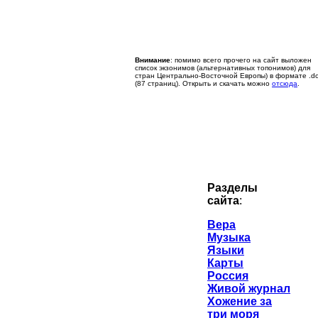
Внимание
: помимо всего прочего на сайт выложен
список экзонимов (альтернативных топонимов) для
стран Центрально-Восточной Европы) в формате .d
(87 страниц). Открыть и скачать можно
отсюда
.
Разделы
сайта
:
Вера
Музыка
Языки
Карты
Россия
Живой журнал
Хожение за
три моря